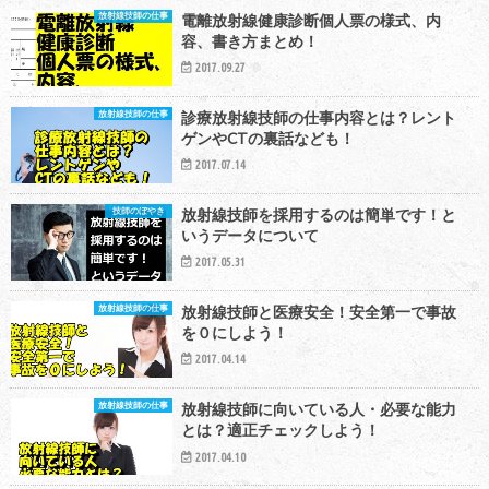
放射線技師の仕事
電離放射線健康診断個人票の様式、内
容、書き方まとめ！
2017.09.27
放射線技師の仕事
診療放射線技師の仕事内容とは？レント
ゲンやCTの裏話なども！
2017.07.14
技師のぼやき
放射線技師を採用するのは簡単です！と
いうデータについて
2017.05.31
放射線技師の仕事
放射線技師と医療安全！安全第一で事故
を０にしよう！
2017.04.14
放射線技師の仕事
放射線技師に向いている人・必要な能力
とは？適正チェックしよう！
2017.04.10