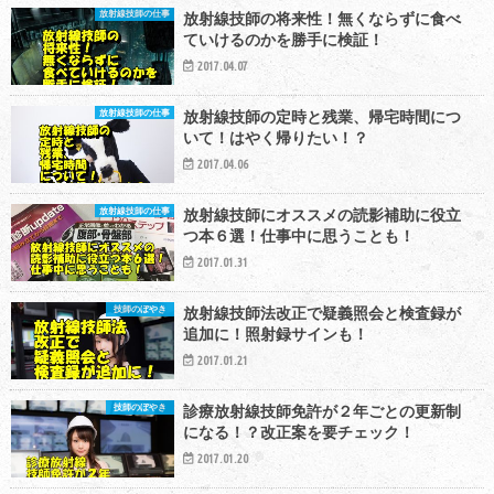
放射線技師の仕事
放射線技師の将来性！無くならずに食べ
ていけるのかを勝手に検証！
2017.04.07
放射線技師の仕事
放射線技師の定時と残業、帰宅時間につ
いて！はやく帰りたい！？
2017.04.06
放射線技師の仕事
放射線技師にオススメの読影補助に役立
つ本６選！仕事中に思うことも！
2017.01.31
技師のぼやき
放射線技師法改正で疑義照会と検査録が
追加に！照射録サインも！
2017.01.21
技師のぼやき
診療放射線技師免許が２年ごとの更新制
になる！？改正案を要チェック！
2017.01.20