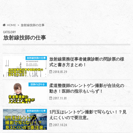
HOME
放射線技師の仕事
CATEGORY
放射線技師の仕事
放射線技師の仕事
放射線業務従事者健康診断の問診票の様
式と書き方まとめ！
2018.05.29
技師のぼやき
柔道整復師のレントゲン撮影が合法化の
動き！医師の指示もいらず！
2017.11.01
放射線技師の仕事
1円玉はレントゲン撮影で写らない！？見
えにくいので要注意。
2017.10.24