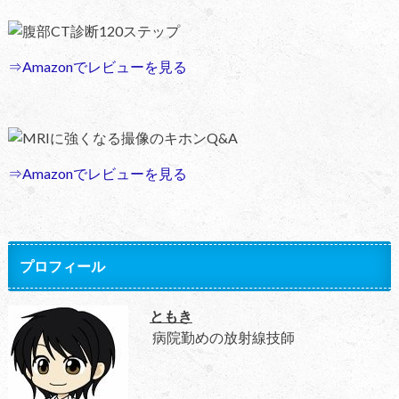
腹部CT診断120ステップ
⇒Amazonでレビューを見る
MRIに強くなる撮像のキホンQ&A
⇒Amazonでレビューを見る
プロフィール
ともき
病院勤めの放射線技師