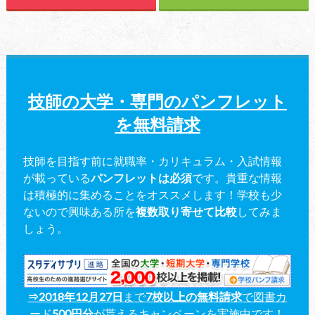
技師の大学・専門のパンフレット
を無料請求
技師を目指す前に就職率・カリキュラム・入試情報
が載っている
パンフレットは必須
です。貴重な情報
は積極的に集めることをオススメします！学校も少
ないので興味ある所を
複数取り寄せて比較
してみま
しょう。
⇒2018年12月27日
まで
7校以上の無料請求
で図書カ
ード
500円分
が貰えるキャンペーンを実施中です！