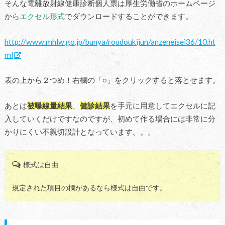
そんな電離放射線健康診断個人票は厚生労働省のホームページ
から
エクセル形式
でダウンロードすることができます。
http://www.mhlw.go.jp/bunya/roudoukijun/anzeneisei36/10.ht
ml
表の上から２つめ！右欄の「○」をクリックすると落とせます。
あとは
被曝線量結果
、
健診結果
を手元に用意してエクセルに記
入していくだけですなのですが、初めて作る場合には非常に分
かりにくい不親切設計となっています。。。
様式は自由
規定された項目の欄があるなら様式は自由です。