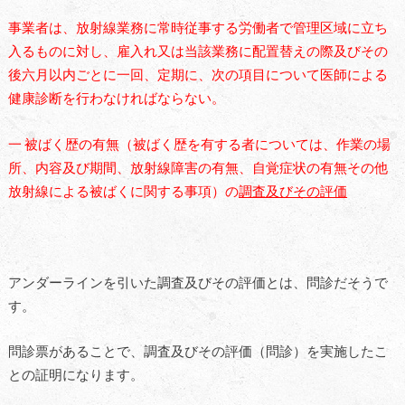
事業者は、放射線業務に常時従事する労働者で管理区域に立ち
入るものに対し、雇入れ又は当該業務に配置替えの際及びその
後六月以内ごとに一回、定期に、次の項目について医師による
健康診断を行わなければならない。
一 被ばく歴の有無（被ばく歴を有する者については、作業の場
所、内容及び期間、放射線障害の有無、自覚症状の有無その他
放射線による被ばくに関する事項）の
調査及びその評価
アンダーラインを引いた調査及びその評価とは、問診だそうで
す。
問診票があることで、調査及びその評価（問診）を実施したこ
との証明になります。