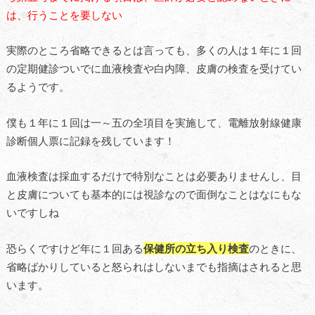
は、行うことを要しない
実際のところ省略できるとは言っても、多くの人は１年に１回
の定期健診ついでに血液検査や白内障、皮膚の検査を受けてい
るようです。
僕も１年に１回は一～五の全項目を実施して、電離放射線健康
診断個人票に記録を残しています！
血液検査は採血するだけで特別なことは必要ありませんし、目
と皮膚についても基本的には視診なので面倒なことはなにもな
いですしね
恐らくですけど年に１回ある
保健所の立ち入り検査
のときに、
省略ばかりしていると怒られはしないまでも指摘はされると思
います。