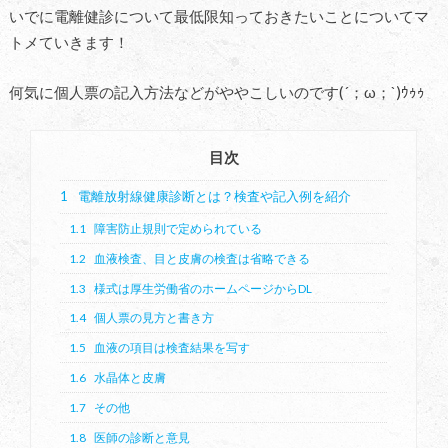
いでに電離健診について最低限知っておきたいことについてマ
トメていきます！
何気に個人票の記入方法などがややこしいのです(´；ω；`)ｳｩｩ
目次
1
電離放射線健康診断とは？検査や記入例を紹介
1.1
障害防止規則で定められている
1.2
血液検査、目と皮膚の検査は省略できる
1.3
様式は厚生労働省のホームページからDL
1.4
個人票の見方と書き方
1.5
血液の項目は検査結果を写す
1.6
水晶体と皮膚
1.7
その他
1.8
医師の診断と意見