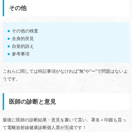
その他
その他の検査
全身的所見
自覚的訴え
参考事項
これらに関しては特記事項がなければ”無”や”ー”で問題はないよ
うです。
医師の診断と意見
最後に医師の診断結果・意見を書いて貰い、署名＋印鑑も貰っ
て電離放射線健康診断個人票が完成です！