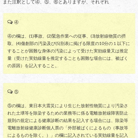
また注釈として④、⑤、⑥とありますが、それぞれ
④
④の欄は、(1)事故、(2)緊急作業への従事、(3)放射線物質の摂
取、(4)傷創部の汚染及び(5)別表に掲げる限度の10分の１以下に
することが困難な身体の汚染によって受けた実効線量又は推定
量（受けた実効線量を推定することも困難な場合には、被ばく
の原因）を記入すること。
⑤
⑤の欄は、東日本大震災により生じた放射性物質により汚染さ
れた土壌等を除染するための業務等に係る電離放射線障害防止
規則の規定による健康診断の結果を記入する場合には、除染等
電離放射線健康診断個人票の「外部被ばくによるもの（事故等
によるものを除く。）」の欄に記入されている実効線量を記入