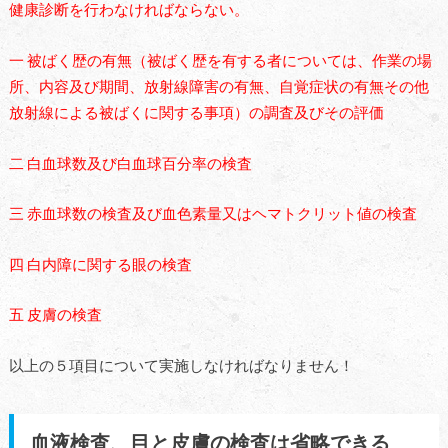
健康診断を行わなければならない。
一 被ばく歴の有無（被ばく歴を有する者については、作業の場
所、内容及び期間、放射線障害の有無、自覚症状の有無その他
放射線による被ばくに関する事項）の調査及びその評価
二 白血球数及び白血球百分率の検査
三 赤血球数の検査及び血色素量又はヘマトクリット値の検査
四 白内障に関する眼の検査
五 皮膚の検査
以上の５項目について実施しなければなりません！
血液検査、目と皮膚の検査は省略できる