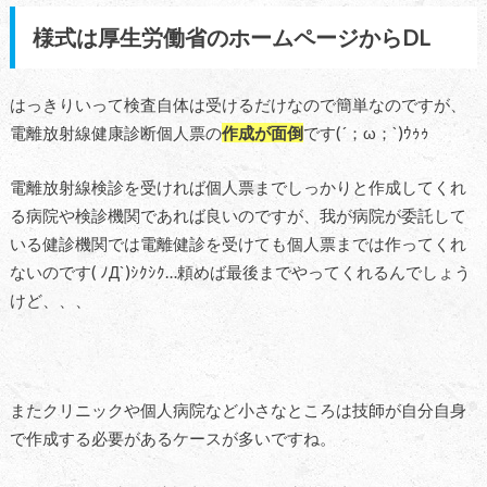
様式は厚生労働省のホームページからDL
はっきりいって検査自体は受けるだけなので簡単なのですが、
電離放射線健康診断個人票の
作成が面倒
です(´；ω；`)ｳｩｩ
電離放射線検診を受ければ個人票までしっかりと作成してくれ
る病院や検診機関であれば良いのですが、我が病院が委託して
いる健診機関では電離健診を受けても個人票までは作ってくれ
ないのです( ﾉД`)ｼｸｼｸ…頼めば最後までやってくれるんでしょう
けど、、、
またクリニックや個人病院など小さなところは技師が自分自身
で作成する必要があるケースが多いですね。