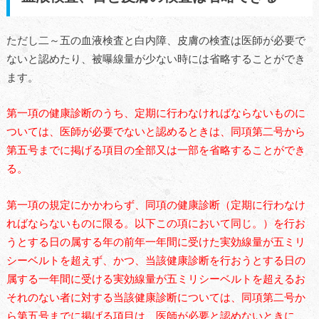
ただし二～五の血液検査と白内障、皮膚の検査は医師が必要で
ないと認めたり、被曝線量が少ない時には省略することができ
ます。
第一項の健康診断のうち、定期に行わなければならないものに
ついては、医師が必要でないと認めるときは、同項第二号から
第五号までに掲げる項目の全部又は一部を省略することができ
る。
第一項の規定にかかわらず、同項の健康診断（定期に行わなけ
ればならないものに限る。以下この項において同じ。）を行お
うとする日の属する年の前年一年間に受けた実効線量が五ミリ
シーベルトを超
えず、かつ、当該健康診断を行おうとする日の
属する一年間に受ける実効線量が五ミリシーベルトを超えるお
それのない者に対する当該健康診断については、同項第二号か
ら第五号までに掲げる項目は、医師が必要と認めないときに