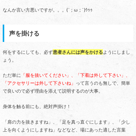
なんか言い方悪いですが。。。(´；ω；`)ｳｩｩ
声を掛ける
何をするにしても、必ず
患者さんには声をかける
ようにしまし
ょう。
ただ単に
「服を抜いてください」、「下着は外して下さい」、
「アクセサリーは外して下さいね」
って言うのも無しで、簡単
で良いので必ず理由を添えて説明するのが大事。
身体を触る前にも、絶対声掛け！
「肩の力を抜きますね」、「足を真っ直ぐにします」、「少し
上を向くようにしますね」などなど、場にあった適した言葉