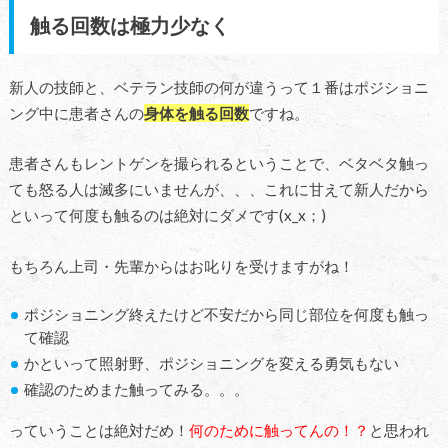
触る回数は極力少なく
新人の技師と、ベテラン技師の何が違うって１番はポジショニ
ング中に患者さんの
身体を触る回数
ですね。
患者さんもレントゲンを撮られるということで、ベタベタ触っ
ても怒る人は滅多にいませんが、、、これに甘えて新人だから
といって何度も触るのは絶対にダメです(x_x；)
もちろん上司・先輩からはお叱りを受けますがね！
ポジショニング終えたけど不安だから同じ部位を何度も触っ
て確認
かといって照射野、ポジショニングを変える勇気もない
確認のためまた触ってみる。。。
っていうことは絶対だめ！
何のために触ってんの！？
と思われ