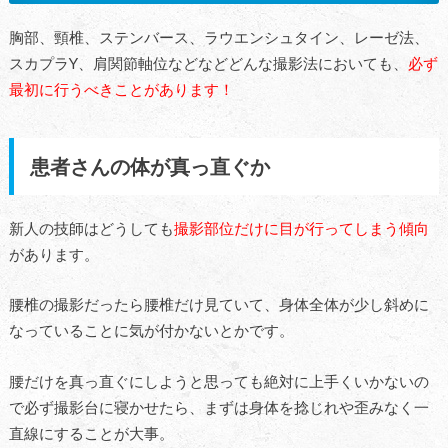
胸部、頸椎、ステンバース、ラウエンシュタイン、レーゼ法、
スカプラY、肩関節軸位などなどどんな撮影法においても、
必ず
最初に行うべきことがあります！
患者さんの体が真っ直ぐか
新人の技師はどうしても
撮影部位だけに目が行ってしまう傾向
があります。
腰椎の撮影だったら腰椎だけ見ていて、身体全体が少し斜めに
なっていることに気が付かないとかです。
腰だけを真っ直ぐにしようと思っても絶対に上手くいかないの
で必ず撮影台に寝かせたら、まずは身体を捻じれや歪みなく一
直線にすることが大事。