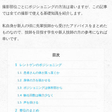
撮影部位ごとにポジショニングの方法は違いますが、この記事
では全ての撮影で使える基礎知識を紹介します。
私自身が新人の頃に先輩技師から受けたアドバイスをまとめた
ものなので、技師を目指す学生や新人技師の方の参考になれば
幸いです。
目次
1
レントゲンのポジショニング
1.1
患者さんの体が真っ直ぐか
1.2
身体の力を抜かせる
1.3
ポジショニングは体幹部から
1.4
触る回数は極力少なく
1.5
声を掛ける
2
整位のまとめ