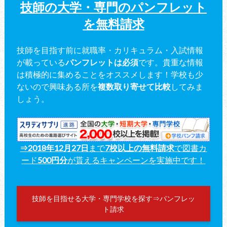
技師の大学・専門のパンフレット
を無料請求
技師を目指す前に就職率・カリキュラム・入試情報
が載っている
パンフレットは必須
です。貴重な情報
は積極的に集めることをオススメします！学校も少
ないので興味ある所を
複数取り寄せて比較
してみま
しょう。
⇒2018年12月27日
まで
7校以上の無料請求
で図書カ
ード
500円分
が貰えるキャンペーンを実施中です！
技師を目指せる大学・専門学校を探す⇒パンフレッ
ト請求