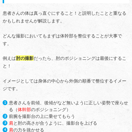
患者さんの体は真っ直ぐにすること！と説明したことと重なる
かもしれませんが解説します。
どんな撮影においてもまずは体幹部を整位することが大事で
す。
例えば
肘の撮影
だったら、肘のポジショニングは最後にするこ
と！
イメージとしては身体の中心から外側の順番で整位するイメー
ジです。
患者さんを前傾、後傾がなど無いように正しい姿勢で座らせ
る（
体幹部
のポジショニング）
前腕を撮影台の上に乗せてもらう
肩
と肘の高さが合うように、撮影台を上げる
肩
の力を抜かせる