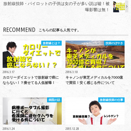
放射線技師・パイロットの子供は女の子が多い説は嘘！被
曝影響は無！
RECOMMEND
こちらの記事も人気です。
放射線とは？
技師のぼやき
2016.3.17
2016.3.10
カロリーダイエットで放射線で癌に
キャノンが東芝メディカルを7000億
ならない！？痩せてる人低被曝！
で買収！安く感じる件について
病院の話
放射線技師の仕事
2016.1.24
2015.12.28