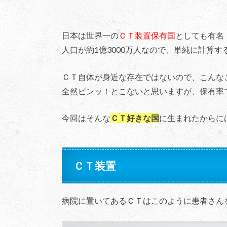
日本は世界一の
ＣＴ装置保有国
としても有名
人口が約1億3000万人なので、単純に計算す
ＣＴ自体が身近な存在ではないので、こんな
全然ピンッ！とこないと思いますが、保有率
今回はそんな
ＣＴ好きな国
に生まれたからに
ＣＴ装置
病院に置いてあるＣＴはこのように患者さん