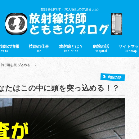
技師を目指す・求人探しの方法まとめ
技師の情報
技師の仕事
放射線とは？
病院の話
サイトマッ
ow to
Job
Radiation
Hospital
Sitemap
技師とは？
年収
就職
病院・健診・クリニック
医療機器
技師のぼやき
中に頭を突っ込める！？
病院の話
なたはこの中に頭を突っ込める！？