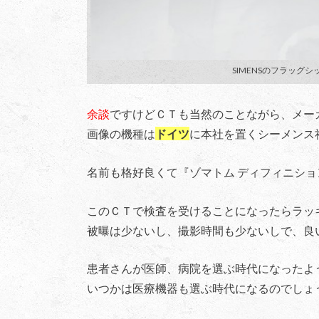
SIMENSのフラッグシップ機
余談
ですけどＣＴも当然のことながら、メー
画像の機種は
ドイツ
に本社を置くシーメンス
名前も格好良くて『ゾマトム ディフィニショ
このＣＴで検査を受けることになったらラッ
被曝は少ないし、撮影時間も少ないしで、良
患者さんが医師、病院を選ぶ時代になったよ
いつかは医療機器も選ぶ時代になるのでしょ