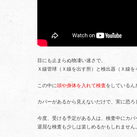
目にも止まらぬ物凄い速さで、
Ｘ線管球（Ｘ線を出す所）と検出器（Ｘ線を
この中に
頭や身体を入れて検査
をしているん
カバーがあるから見えないだけで、実に恐ろ
今度、受ける予定がある人は、検査中にカバ
退屈な検査も少しは楽しめるかもしれません