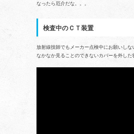
なったら厄介だな。。。
検査中のＣＴ装置
放射線技師でもメーカー点検中にお願いしな
なかなか見ることのできないカバーを外した