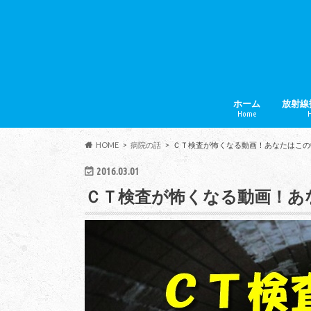
ホーム
放射線
Home
H
放射線
給料・
学校・
HOME
病院の話
ＣＴ検査が怖くなる動画！あなたはこの
2016.03.01
ＣＴ検査が怖くなる動画！あ