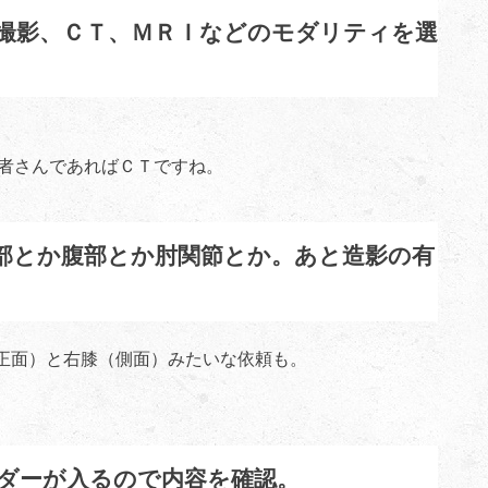
撮影、ＣＴ、ＭＲＩなどのモダリティを選
患者さんであればＣＴですね。
部とか腹部とか肘関節とか。あと造影の有
正面）と右膝（側面）みたいな依頼も。
ダーが入るので内容を確認。