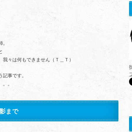
師。
と
。我々は何もできません（Ｔ＿Ｔ）
う記事です。
。。。
影まで