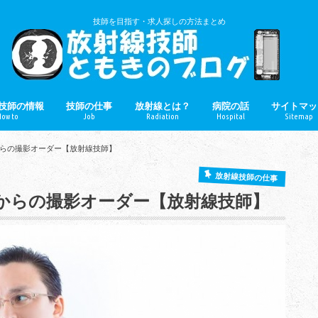
技師を目指す・求人探しの方法まとめ
技師の情報
技師の仕事
放射線とは？
病院の話
サイトマッ
ow to
Job
Radiation
Hospital
Sitemap
技師とは？
年収
就職
病院・健診・クリニック
医療機器
技師のぼやき
らの撮影オーダー【放射線技師】
放射線技師の仕事
からの撮影オーダー【放射線技師】