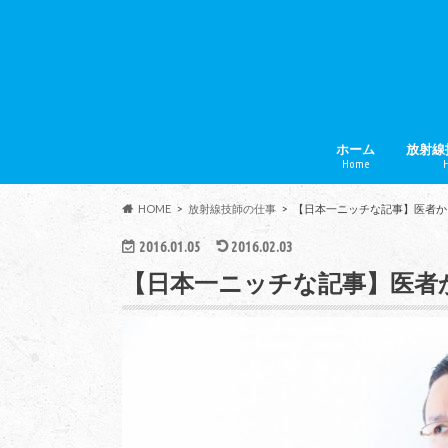
ホーム
放射線
Home
H
放射線
給料・
学校・
HOME
放射線技師の仕事
【日本一ニッチな記事】医者か
2016.01.05
2016.02.03
【日本一ニッチな記事】医者