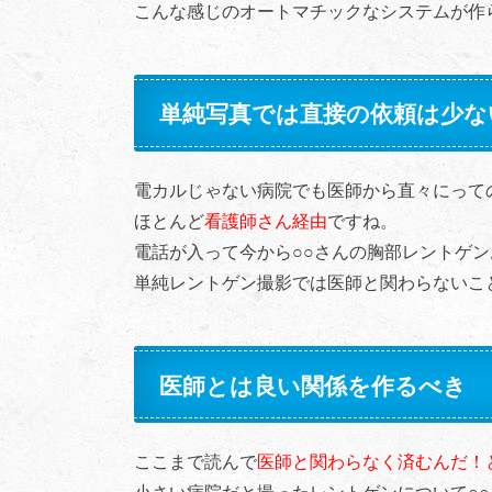
こんな感じのオートマチックなシステムが作
単純写真では直接の依頼は少な
電カルじゃない病院でも医師から直々にって
ほとんど
看護師さん経由
ですね。
電話が入って今から○○さんの胸部レントゲ
単純レントゲン撮影では医師と関わらないこ
医師とは良い関係を作るべき
ここまで読んで
医師と関わらなく済むんだ！
小さい病院だと撮ったレントゲンについて○