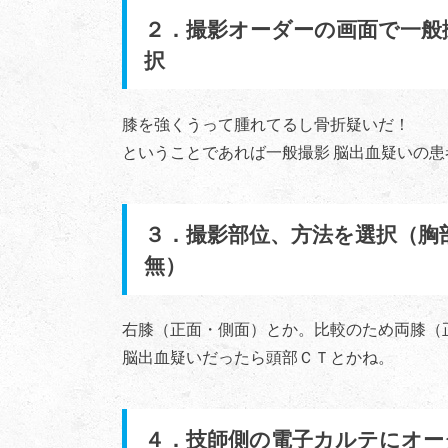
２．撮影オーダーの画面で一般
択
膝を強くうって腫れてるし骨折疑いだ！
ということであれば一般撮影 脳出血疑いの
３．撮影部位、方法を選択（胸
無）
右膝（正面・側面）とか。比較のため両膝（
脳出血疑いだったら頭部ＣＴとかね。
４．技師側の電子カルテにオー